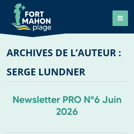
Aller
Cookies management panel
au
contenu
principal
ARCHIVES DE L’AUTEUR :
SERGE LUNDNER
Newsletter PRO N°6 Juin
2026