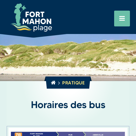
Aller
Cookies management panel
au
contenu
principal
PRATIQUE
Horaires des bus