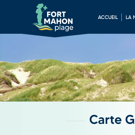
Aller
Cookies management panel
au
ACCUEIL
LA 
contenu
principal
Carte G