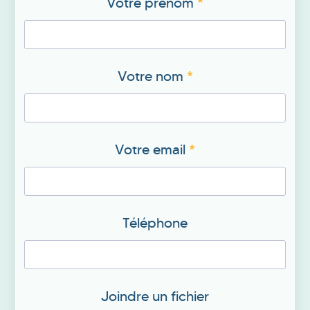
Votre prénom
*
e
u
i
l
Votre nom
*
l
e
z
Votre email
*
l
a
i
s
Téléphone
s
e
r
Joindre un fichier
c