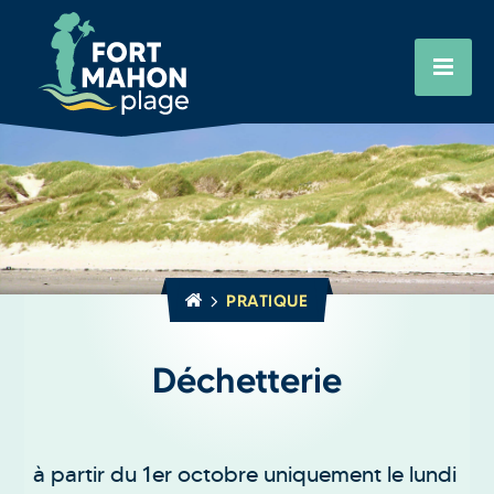
Aller
Cookies management panel
au
contenu
principal
PRATIQUE
Déchetterie
à partir du 1er octobre uniquement le lundi