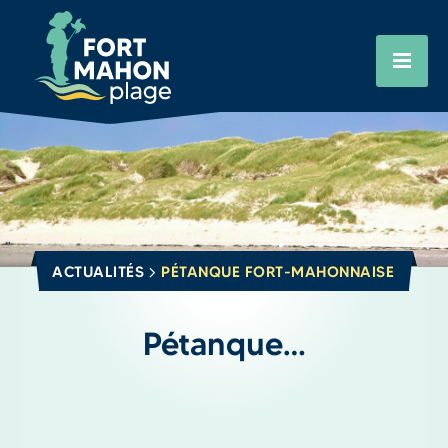
Aller
Cookies management panel
au
contenu
principal
ACTUALITÉS
PÉTANQUE FORT-MAHONNAISE
Pétanque…