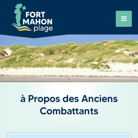
Aller
Cookies management panel
au
contenu
principal
à Propos des Anciens
Combattants